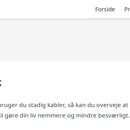
Forside
P
k
r bruger du stadig kabler, så kan du overveje at
vil gøre din liv nemmere og mindre besværligt.