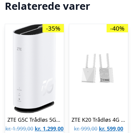
Relaterede varer
-35%
-40%
ZTE G5C Trådløs 5G Router – 5G
ZTE K20 Trådløs 4G Router – 4G
Den
Den
Den
De
kr.
1.999,00
kr.
1.299,00
kr.
999,00
kr.
599,00