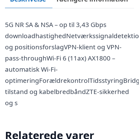
5G NR SA & NSA – op til 3,43 Gbps
downloadhastighedNetværkssignaldetekti
og positionsforslagVPN-klient og VPN-
pass-throughWi-Fi 6 (11ax) AX1800 –
automatisk Wi-Fi-
optimeringForældrekontrolTidsstyringBrid
tilstand og kabelbredbåndZTE-sikkerhed
og s
Relaterede varer