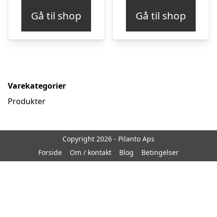
pris
pris
Gå til shop
Gå til shop
var:
er:
kr. 999,00.
kr. 599,00.
Varekategorier
Produkter
Copyright 2026 - Pilanto Aps
Forside
Om / kontakt
Blog
Betingelser