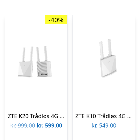
-40%
ZTE K20 Trådløs 4G Router – 4G
ZTE K10 Trådløs 4G Router – 4G Wi-Fi 5
Den
Den
kr.
999,00
kr.
599,00
kr.
549,00
oprindelige
aktuelle